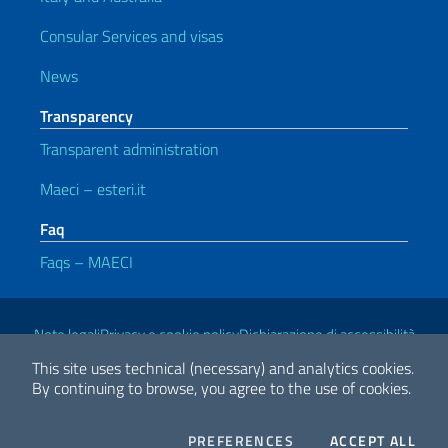
Consular Services and visas
News
Transparency
Transparent administration
Maeci – esteri.it
Faq
Faqs – MAECI
Useful links
Note legali
Privacy e cookie policy
Dichiarazione di accessibilità
This site uses technical (necessary) and analytics cookies.
By continuing to browse, you agree to the use of cookies.
2026 Copyright Ministry of Foreign Affairs and International
Cooperation
COOKIES
THE
PREFERENCES
ACCEPT ALL