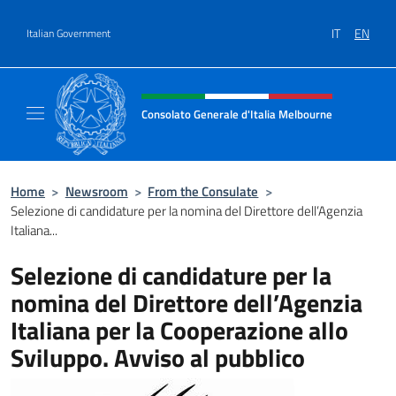
Go to content
IT
EN
Italian Government
Header, social and menu of site
Consolato Generale d'Italia Melbourne
Il sito del Consolato Generale d'Italia Melb
Home
>
Newsroom
>
From the Consulate
>
Selezione di candidature per la nomina del Direttore dell’Agenzia
Italiana...
Selezione di candidature per la
nomina del Direttore dell’Agenzia
Italiana per la Cooperazione allo
Sviluppo. Avviso al pubblico