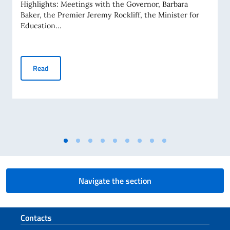
Highlights: Meetings with the Governor, Barbara
Baker, the Premier Jeremy Rockliff, the Minister for
Education...
First official visit of Ambassador Crudele to Tasmania
Read
Navigate the section
Footer section
Contacts