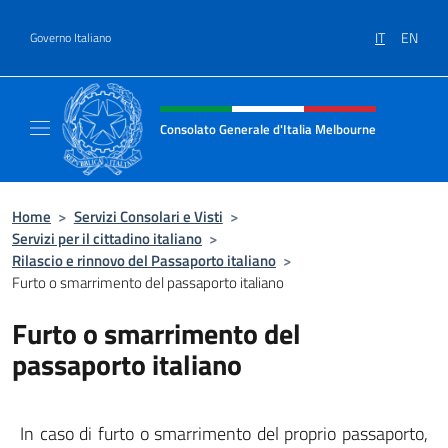
Salta al contenuto
IT
EN
Governo Italiano
Intestazione sito, social e menù
Consolato Generale d'Italia Melbourne
Il sito del Consolato Generale d'Italia Melb
Home
>
Servizi Consolari e Visti
>
Servizi per il cittadino italiano
>
Rilascio e rinnovo del Passaporto italiano
>
Furto o smarrimento del passaporto italiano
Furto o smarrimento del
passaporto italiano
In caso di furto o smarrimento del proprio passaporto,