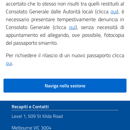
accertato che lo stesso non risulti tra quelli restituiti al
Consolato Generale dalle Autorità locali (clicca
qui
), è
necessario presentare tempestivamente denuncia in
Consolato Generale (clicca
qui
), senza necessità di
appuntamento ed allegando, ove possibile, fotocopia
del passaporto smarrito.
Per richiedere il rilascio di un nuovo passaporto clicca
qui
.
Naviga nella sezione
Sezione footer
Recapiti e Contatti
Level 1, 509 St Kilda Road
Melbourne VIC 3004