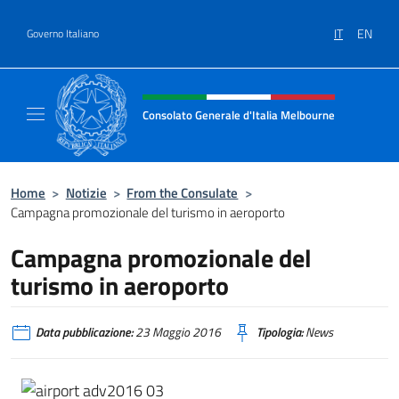
Salta al contenuto
IT
EN
Governo Italiano
Intestazione sito, social e menù
Consolato Generale d'Italia Melbourne
Il sito del Consolato Generale d'Italia Melb
Home
>
Notizie
>
From the Consulate
>
Campagna promozionale del turismo in aeroporto
Campagna promozionale del
turismo in aeroporto
Data pubblicazione:
23 Maggio 2016
Tipologia:
News