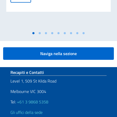
Naviga nella sezione
Sezione footer
Recapiti e Contatti
Level 1, 509 St Kilda Road
Melbourne VIC 3004
Tel:
+61 3 9868 5358
Gli uffici della sede