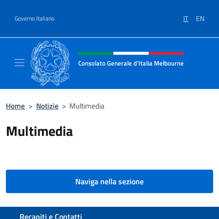
Salta al contenuto
IT
EN
Governo Italiano
Intestazione sito, social e menù
Consolato Generale d'Italia Melbourne
Il sito del Consolato Generale d'Italia Melb
Home
>
Notizie
>
Multimedia
Multimedia
Naviga nella sezione
Sezione footer
Recapiti e Contatti