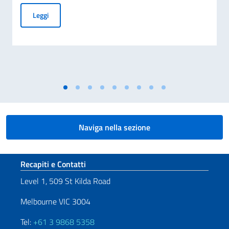
Prima visita ufficiale dell’Ambasciatore Crudele in Tasmani
Leggi
Naviga nella sezione
Sezione footer
Recapiti e Contatti
Level 1, 509 St Kilda Road
Melbourne VIC 3004
Tel:
+61 3 9868 5358