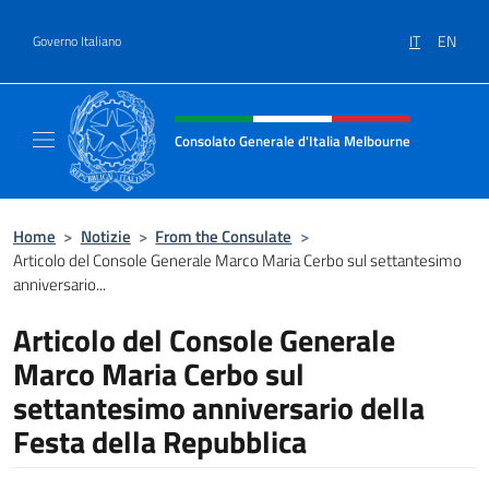
Salta al contenuto
IT
EN
Governo Italiano
Intestazione sito, social e menù
Consolato Generale d'Italia Melbourne
Il sito del Consolato Generale d'Italia Melb
Home
>
Notizie
>
From the Consulate
>
Articolo del Console Generale Marco Maria Cerbo sul settantesimo
anniversario...
Articolo del Console Generale
Marco Maria Cerbo sul
settantesimo anniversario della
Festa della Repubblica